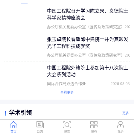
中国工程院召开学习陈立泉、贲德院士
科学家精神座谈会
办公厅机关党委办公室（宣传及政策研究室）
2026
张玉卓院长看望邱中建院士并为其颁发
光华工程科技成就奖
办公厅机关党委办公室（宣传及政策研究室）
2026
中国工程院外籍院士参加第十八次院士
大会系列活动
国际合作局双边合作处
2026-08-03
查看更多
学术引领
更多
首页
动态
搜索
服务
我的