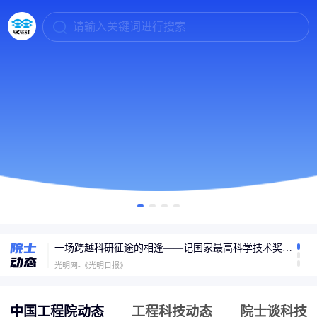
请输入关键词进行搜索
6G什么时候普及？张平院士：2030年迎大规模商用，开启万物智联新时代
封面新闻
一场跨越科研征途的相逢——记国家最高科学技术奖获得者陈立泉与贲德的家国守望
光明网-《光明日报》
专访孙以泽院士：碳纤维复合材料将走进千家万户
封面新闻
中国工程院动态
工程科技动态
院士谈科技