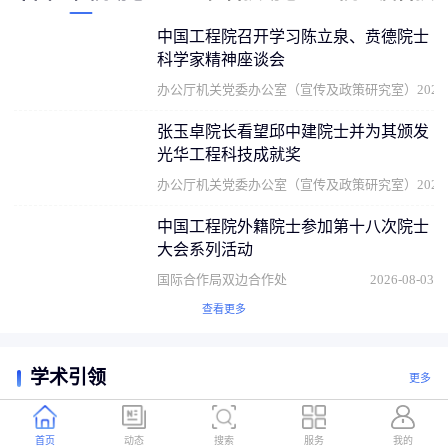
中国工程院召开学习陈立泉、贲德院士
科学家精神座谈会
办公厅机关党委办公室（宣传及政策研究室）
2026
张玉卓院长看望邱中建院士并为其颁发
光华工程科技成就奖
办公厅机关党委办公室（宣传及政策研究室）
2026
中国工程院外籍院士参加第十八次院士
大会系列活动
国际合作局双边合作处
2026-08-03
查看更多
学术引领
更多
首页
动态
搜索
服务
我的