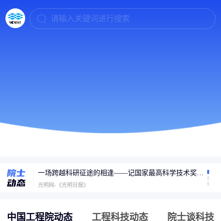
请输入关键词进行搜索
6G什么时候普及？张平院士：2030年迎大规模商用，开启万物智联新时代
封面新闻
一场跨越科研征途的相逢——记国家最高科学技术奖获得者陈立泉与贲德的家国守望
光明网-《光明日报》
专访孙以泽院士：碳纤维复合材料将走进千家万户
封面新闻
中国工程院动态
工程科技动态
院士谈科技