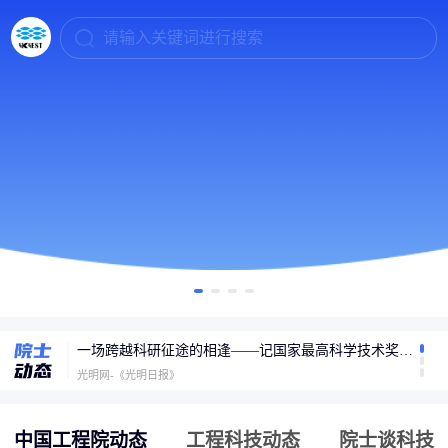
请输入关键词进行搜索
6G什么时候普及？张平院士：2030年迎大规模商用，开启万物智联新时代
封面新闻
一场跨越科研征途的相逢——记国家最高科学技术奖获得者陈立泉与贲德的家国守望
光明网-《光明日报》
专访孙以泽院士：碳纤维复合材料将走进千家万户
封面新闻
中国工程院动态
工程科技动态
院士谈科技