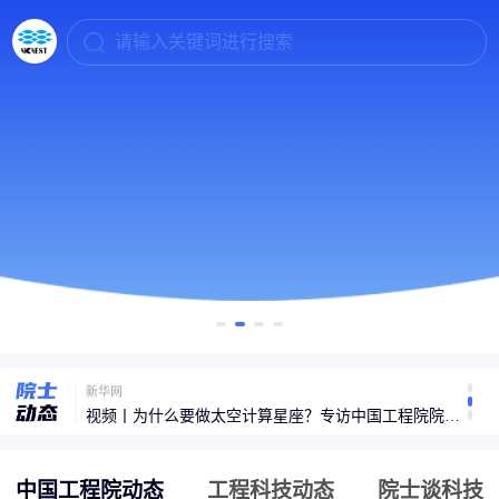
请输入关键词进行搜索
樊嘉院士：以”系统协同“构筑肝癌全周期防治新体系
新华网
视频丨为什么要做太空计算星座？专访中国工程院院士王坚
央视新闻
既要黑土肥，又要腰包鼓——陈卫院士解读梨树模式“平衡术”
中国工程院动态
工程科技动态
院士谈科技
光明网