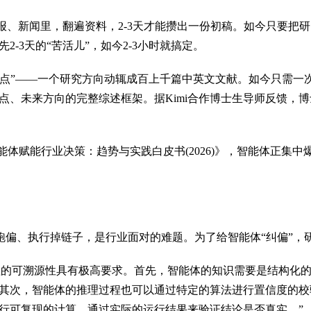
、新闻里，翻遍资料，2-3天才能攒出一份初稿。如今只要把研
-3天的“苦活儿”，如今2-3小时就搞定。
痛点”——一个研究方向动辄成百上千篇中英文文献。如今只需
、未来方向的完整综述框架。据Kimi合作博士生导师反馈，博士
体赋能行业决策：趋势与实践白皮书(2026)》，智能体正集中
跑偏、执行掉链子，是行业面对的难题。为了给智能体“纠偏”，
理的可溯源性具有极高要求。首先，智能体的知识需要是结构化
其次，智能体的推理过程也可以通过特定的算法进行置信度的校
行可复现的计算，通过实际的运行结果来验证结论是否真实。”