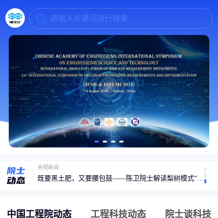
请输入关键词进行搜索
视频丨为什么要做太空计算星座？专访中国工程院院士王坚
央视新闻
既要黑土肥，又要腰包鼓——陈卫院士解读梨树模式“平衡术”
光明网
樊嘉院士：以”系统协同“构筑肝癌全周期防治新体系
新华网
中国工程院动态
工程科技动态
院士谈科技