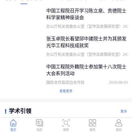
中国工程院召开学习陈立泉、贲德院士
科学家精神座谈会
办公厅机关党委办公室（宣传及政策研究室）
2026
张玉卓院长看望邱中建院士并为其颁发
光华工程科技成就奖
办公厅机关党委办公室（宣传及政策研究室）
2026
中国工程院外籍院士参加第十八次院士
大会系列活动
国际合作局双边合作处
2026-08-03
查看更多
学术引领
更多
首页
动态
搜索
服务
我的