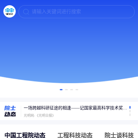
请输入关键词进行搜索
6G什么时候普及？张平院士：2030年迎大规模商用，开启万物智联新时代
封面新闻
一场跨越科研征途的相逢——记国家最高科学技术奖获得者陈立泉与贲德的家国守望
光明网-《光明日报》
专访孙以泽院士：碳纤维复合材料将走进千家万户
封面新闻
中国工程院动态
工程科技动态
院士谈科技