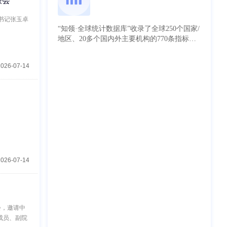
谈会
工程科技知识中心已建设的期刊、专利、专家
等海量数据，通过各类数据的关联，实现了对
书记张玉卓
项目信息的多维度分析及挖掘，如年度基金项
“知领·全球统计数据库”收录了全球250个国家/
目资助领域/主题分布，国家/机构项目布局国
地区、20多个国内外主要机构的770条指标、
际对标分析，项目产出成果分析，项目主题发
近700万条数据，覆盖经济、人口、资源、科
展预测等，为科研布局分析和科研评价等提供
技、环境等领域。其中国内部分数据追溯到
支撑。
2026-07-14
1960年，主要来自国家统计局、海关总署、财
政部、商务部、中国银行、交通运输部等权威
部门发布的统计数据；国外数据部分数据追溯
到1900年，主要来自世界银行、联合国贸易
署、美国地质调查局、BP等国际知名机构。
全球统计数据库可帮助用户了解行业现状、分
析发展规律、预测趋势走向，为科研单位、高
校、企事业单位提供课题研究、政府决策分
析、地区发展评价、项目/投资可行性分析的
2026-07-14
基础统计数据服务。
会，邀请中
成员、副院