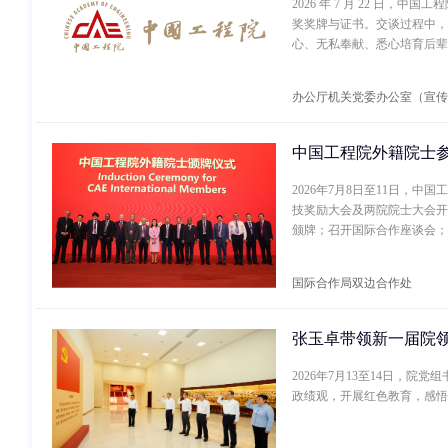
2026 年 7 月 22 
奖奖牌与证书。交谈过程中，
心、无私奉献、悉心培育后辈
我国油气勘探事业。邱中建生
多项行业重要职务，1999 
办公厅机关党委办公室（宣传
中国工程院外籍院士
2026年7月8日至11日，
技奖励大会及两院院士大会开
颁牌；召开国际合作座谈会；
工程科技界联系，展示了中国
国际合作局双边合作处
张玉卓带领新一届院
2026年7月13至14日，
政绩观，开展红色教育，感悟