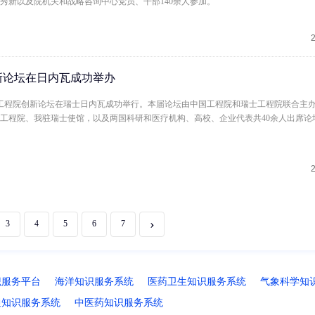
秀新以及院机关和战略咨询中心党员、干部140余人参加。
新论坛在日内瓦成功举办
届中瑞工程院创新论坛在瑞士日内瓦成功举行。本届论坛由中国工程院和瑞士工程院联合主
工程院、我驻瑞士使馆，以及两国科研和医疗机构、高校、企业代表共40余人出席论
›
3
4
5
6
7
识服务平台
海洋知识服务系统
医药卫生知识服务系统
气象科学知
通知识服务系统
中医药知识服务系统