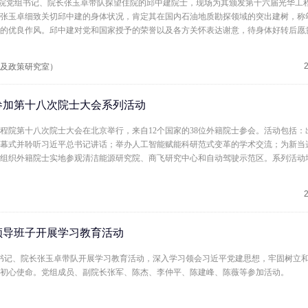
日，中国工程院党组书记、院长张玉卓带队探望住院的邱中建院士，现场为其颁发第十六届光华
张玉卓细致关切邱中建的身体状况，肯定其在国内石油地质勘探领域的突出建树，称
的优良作风。邱中建对党和国家授予的荣誉以及各方关怀表达谢意，待身体好转后愿
于 1933 年，是我国石油行业重要开拓者，牵头开拓海洋油气勘探、助推天然气产业
年获评中国工程院院士。
及政策研究室）
参加第十八次院士大会系列活动
中国工程院第十八次院士大会在北京举行，来自12个国家的38位外籍院士参会。活动包括
幕式并聆听习近平总书记讲话；举办人工智能赋能科研范式变革的学术交流；为新当
组织外籍院士实地参观清洁能源研究院、商飞研究中心和自动驾驶示范区。系列活动
创新活力，为深化国际科技合作、推动全球工程科技进步注入新动能。
领导班子开展学习教育活动
院党组书记、院长张玉卓带队开展学习教育活动，深入学习领会习近平党建思想，牢固树立
初心使命。党组成员、副院长张军、陈杰、李仲平、陈建峰、陈薇等参加活动。