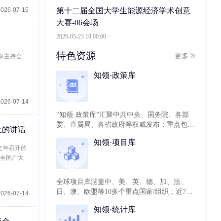
2026-07-15
第十二届全国大学生能源经济学术创意
大赛-06会场
2026-05-23 18:00:00
特色资源
更多
卓主持会
知领·政策库
2026-07-14
“知领·政策库”汇聚中共中央、国务院、各部
委、直属局、各省政府等权威发布；重点包括
上的讲话
领导讲话、政策文件、政府报告、规划文本、
知领·项目库
政策法规、政策解读、建议提案、公告公报八
之年召开的
大类型。目前已收录国家级27435、省级
和全国广大
63835。通过对数据进行整合、分类、关联、
挖掘分析，主要提供政策发现、政策导航、政
全球项目库涵盖中、美、英、德、加、法、
策专题、政策分析等服务。
日、澳、欧盟等10多个重点国家/组织，近700
2026-07-14
万条项目数据，为用户提供全面、权威的项目
知领·统计库
数据支撑。 基于已有的全球项目数据及中国