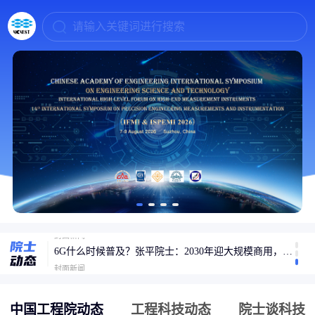
请输入关键词进行搜索
专访孙以泽院士：碳纤维复合材料将走进千家万户
封面新闻
6G什么时候普及？张平院士：2030年迎大规模商用，开启万物智联新时代
封面新闻
一场跨越科研征途的相逢——记国家最高科学技术奖获得者陈立泉与贲德的家国守望
光明网-《光明日报》
中国工程院动态
工程科技动态
院士谈科技